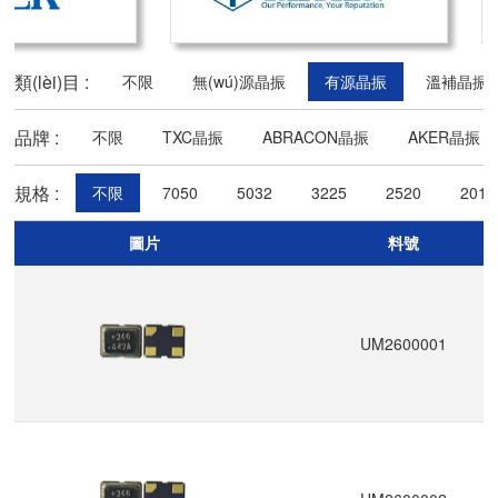
類(lèi)目 :
不限
無(wú)源晶振
有源晶振
溫補晶振
品牌 :
不限
TXC晶振
ABRACON晶振
AKER晶振
規格 :
不限
7050
5032
3225
2520
2016
圖片
料號
UM2600001