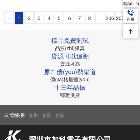
電話(huà)
«
1
2
3
4
5
6
7
8
...
206
207
»
座機
樣品免費測試
品質(zhì)保真
貨源可以追溯
貨源可靠
原ㄏ優(yōu)勢渠道
價(jià)格最優(yōu)
十三年晶振
穩定供貨
友情鏈接:
晶振
晶振
晶振
深圳市加科電子有限公司