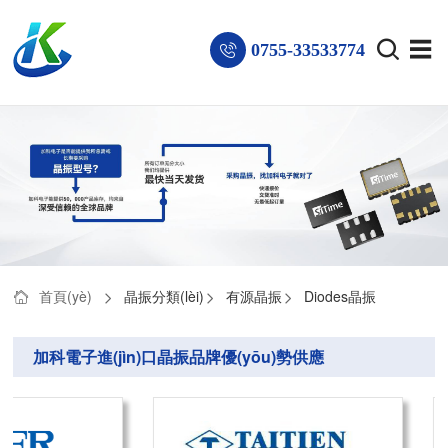
0755-33533774
首頁(yè)
晶振分類(lèi)
有源晶振
Diodes晶振
加科電子進(jìn)口晶振品牌優(yōu)勢供應