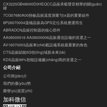
CX3225GB48000D0HEQCC晶振承載聲音精華的關(guān)
鍵
7CG07680A00熱敏晶振溫度測量?jì)x器的重要組件
8P26070004溫補晶振為GPS定位系統應運而生
ABRAOCN晶振控制器的核心部件
AA08000016 AA08000006晶振通信設備的首選之一
AV16070003晶振車(chē)載設備系統最重要的角色
CTS晶振賦能5G領(lǐng)域新未來(lái)
KDS晶振99%智能設備廠(chǎng)商的首選之一
公司介紹
公司簡(jiǎn)介
我們的優(yōu)勢
榮譽(yù)資質(zhì)
加科微信