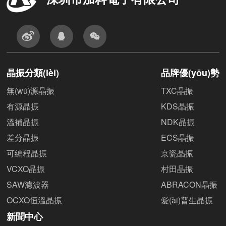
晶振分類(lèi)
品牌優(yōu)勢
無(wú)源晶振
TXC晶振
有源晶振
KDS晶振
溫補晶振
NDK晶振
差分晶振
ECS晶振
可編程晶振
京瓷晶振
VCXO晶振
村田晶振
SAW濾波器
ABRACON晶振
OCXO恒溫晶振
愛(ài)普生晶振
新聞中心